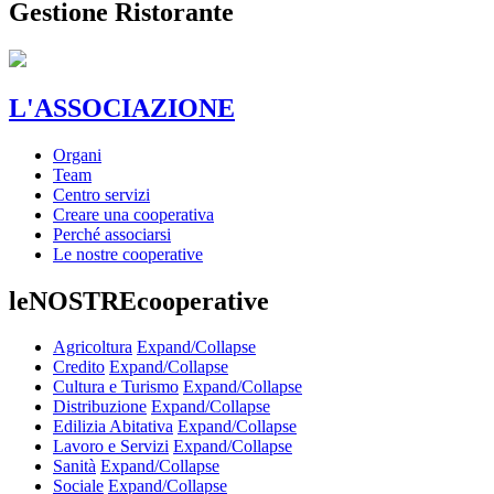
Gestione Ristorante
L'ASSOCIAZIONE
Organi
Team
Centro servizi
Creare una cooperativa
Perché associarsi
Le nostre cooperative
leNOSTREcooperative
Agricoltura
Expand/Collapse
Credito
Expand/Collapse
Cultura e Turismo
Expand/Collapse
Distribuzione
Expand/Collapse
Edilizia Abitativa
Expand/Collapse
Lavoro e Servizi
Expand/Collapse
Sanità
Expand/Collapse
Sociale
Expand/Collapse