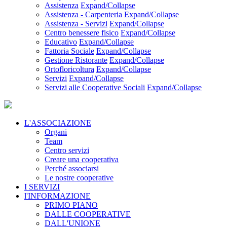
Assistenza
Expand/Collapse
Assistenza - Carpenteria
Expand/Collapse
Assistenza - Servizi
Expand/Collapse
Centro benessere fisico
Expand/Collapse
Educativo
Expand/Collapse
Fattoria Sociale
Expand/Collapse
Gestione Ristorante
Expand/Collapse
Ortofloricoltura
Expand/Collapse
Servizi
Expand/Collapse
Servizi alle Cooperative Sociali
Expand/Collapse
L'ASSOCIAZIONE
Organi
Team
Centro servizi
Creare una cooperativa
Perché associarsi
Le nostre cooperative
I SERVIZI
l'INFORMAZIONE
PRIMO PIANO
DALLE COOPERATIVE
DALL'UNIONE