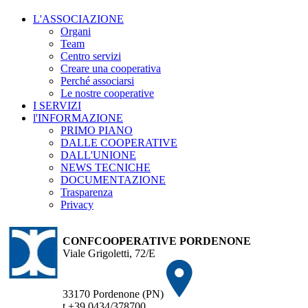
L'ASSOCIAZIONE
Organi
Team
Centro servizi
Creare una cooperativa
Perché associarsi
Le nostre cooperative
I SERVIZI
l'INFORMAZIONE
PRIMO PIANO
DALLE COOPERATIVE
DALL'UNIONE
NEWS TECNICHE
DOCUMENTAZIONE
Trasparenza
Privacy
CONFCOOPERATIVE PORDENONE
Viale Grigoletti, 72/E
33170 Pordenone (PN)
t +39 0434/378700