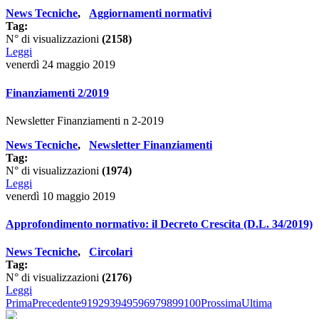
News Tecniche
,
Aggiornamenti normativi
Tag:
N° di visualizzazioni
(2158)
Leggi
venerdì 24 maggio 2019
Finanziamenti 2/2019
Newsletter Finanziamenti n 2-2019
News Tecniche
,
Newsletter Finanziamenti
Tag:
N° di visualizzazioni
(1974)
Leggi
venerdì 10 maggio 2019
Approfondimento normativo: il Decreto Crescita (D.L. 34/2019)
News Tecniche
,
Circolari
Tag:
N° di visualizzazioni
(2176)
Leggi
Prima
Precedente
91
92
93
94
95
96
97
98
99
100
Prossima
Ultima