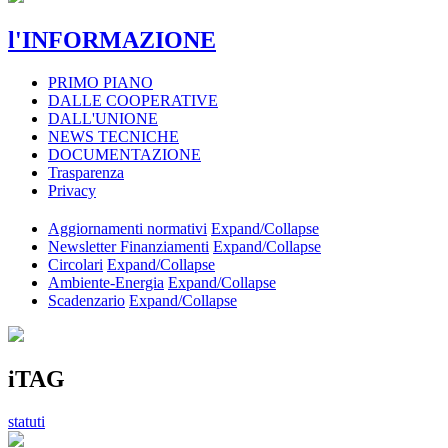
l'INFORMAZIONE
PRIMO PIANO
DALLE COOPERATIVE
DALL'UNIONE
NEWS TECNICHE
DOCUMENTAZIONE
Trasparenza
Privacy
Aggiornamenti normativi
Expand/Collapse
Newsletter Finanziamenti
Expand/Collapse
Circolari
Expand/Collapse
Ambiente-Energia
Expand/Collapse
Scadenzario
Expand/Collapse
iTAG
statuti